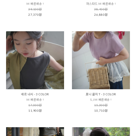
M 빠른배송 !
머스타드 M 빠른배송 !
39,100원
38,400원
27,370원
26,880원
네르 나시 - 3 COLOR
포니 골지 T - 3 COLOR
M 빠른배송 !
S,JM 빠른배송 !
17,000원
15,300원
11,900원
10,710원