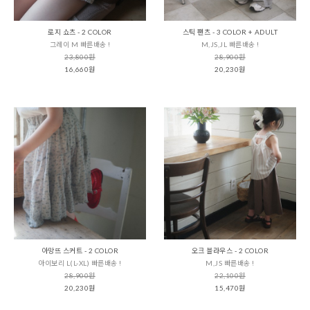
로지 쇼츠 - 2 COLOR
스틱 팬츠 - 3 COLOR + ADULT
그레이 M 빠른배송 !
M,JS,JL 빠른배송 !
23,800원
28,900원
16,660원
20,230원
아망뜨 스커트 - 2 COLOR
오크 블라우스 - 2 COLOR
아이보리 L(L-XL) 빠른배송 !
M,JS 빠른배송 !
28,900원
22,100원
20,230원
15,470원