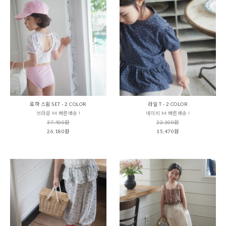
로하 스윔 SET - 2 COLOR
라일 T - 2 COLOR
브라운 M 빠른배송 !
네이비 M 빠른배송 !
37,400원
22,100원
26,180원
15,470원