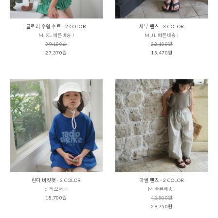
글로리 수읨 수트 - 2 COLOR
세부 팬츠 - 3 COLOR
M, XL 빠른배송 !
M,JL 빠른배송 !
39,100원
22,100원
27,370원
15,470원
린다 버킷햇 - 3 COLOR
아벨 팬츠 - 2 COLOR
:: 리오더 ::
M 빠른배송 !
18,700원
42,500원
29,750원