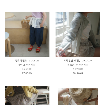
벨로티 팬츠 - 2 COLOR
미샤 린넨 카디건 - 2 COLOR
데님 JL 빠른배송 !
아이보리 M 빠른배송 !
25,500원
44,200원
17,850원
30,940원