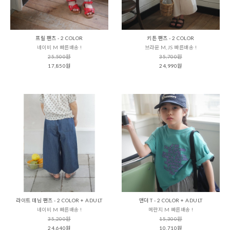
프릴 팬츠 - 2 COLOR
키튼 팬츠 - 2 COLOR
네이비 M 빠른배송 !
브라운 M,JS 빠른배송 !
25,500원
35,700원
17,850원
24,990원
라이트 데님 팬츠 - 2 COLOR + ADULT
앤더 T - 2 COLOR + ADULT
네이비 M 빠른배송 !
메란지 M 빠른배송 !
35,200원
15,300원
24,640원
10,710원