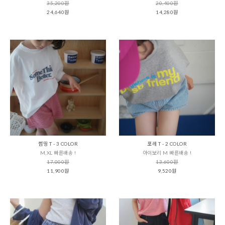
35,200원
20,400원
24,640원
14,280원
썸띵 T - 3 COLOR
포레 T - 2 COLOR
M,XL 빠른배송 !
아이보리 M 빠른배송 !
17,000원
13,600원
11,900원
9,520원