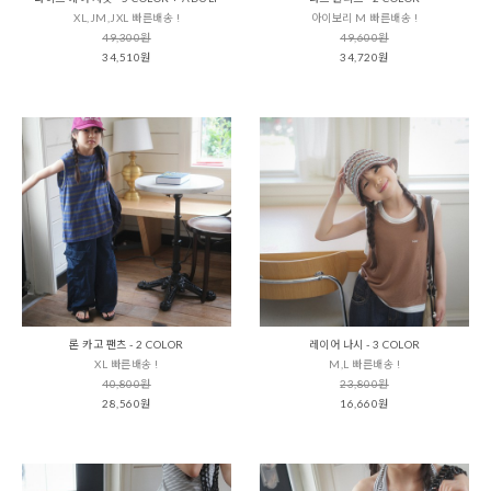
XL,JM,JXL 빠른배송 !
아이보리 M 빠른배송 !
49,300원
49,600원
34,510원
34,720원
론 카고 팬츠 - 2 COLOR
레이어 나시 - 3 COLOR
XL 빠른배송 !
M,L 빠른배송 !
40,800원
23,800원
28,560원
16,660원