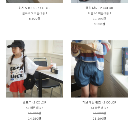
위시 SHOES - 5 COLOR
클림 나시 - 2 COLOR
블루 8.5 빠른배송 !
퍼플 M 빠른배송 !
8,500원
11,900원
8,330원
로프 T - 2 COLOR
해브 데님 팬츠 - 2 COLOR
XL 빠른배송 !
M 빠른배송 !
20,400원
40,800원
14,280원
28,560원