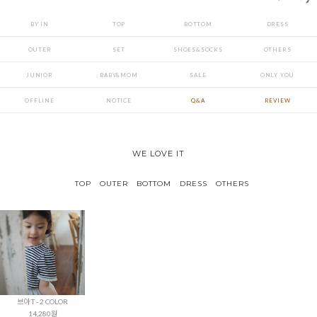
BY IN
TOP
BOTTOM
DRESS
OUTER
SET
SHOES&SOCKS
OTHERS
JUNIOR
BABY&MOM
SALE
ONLY YOU
OFFLINE
NOTICE
Q&A
REVIEW
WE LOVE IT
TOP
OUTER
BOTTOM
DRESS
OTHERS
브아 T - 2 COLOR
14,280원