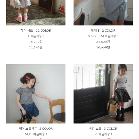
하이 세트 - 12 COLOR
제제 T - 2 COLOR
L 빠른배송 !
S,M,XL,JM 빠른배송 !
16,200원
23,800원
11,340원
16,660원
헤이 보트넥 T - 2 COLOR
버킨 쇼츠 - 3 COLOR
M,XL 빠른배송 !
M 빠른배송 !