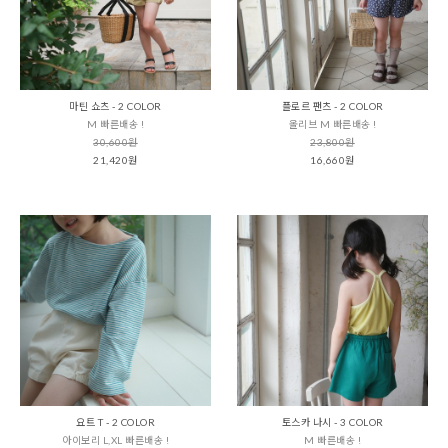
마틴 쇼츠 - 2 COLOR
플로르 팬츠 - 2 COLOR
M 빠른배송 !
올리브 M 빠른배송 !
30,600원
23,800원
21,420원
16,660원
요트 T - 2 COLOR
토스카 나시 - 3 COLOR
아이보리 L,XL 빠른배송 !
M 빠른배송 !