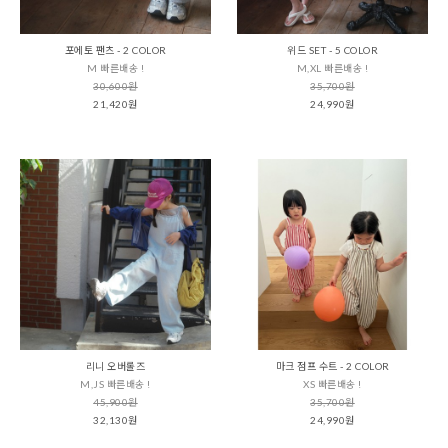
포에토 팬츠 - 2 COLOR
위드 SET - 5 COLOR
M 빠른배송 !
M,XL 빠른배송 !
30,600원
35,700원
21,420원
24,990원
리니 오버롤즈
마크 점프 수트 - 2 COLOR
M,JS 빠른배송 !
XS 빠른배송 !
45,900원
35,700원
32,130원
24,990원