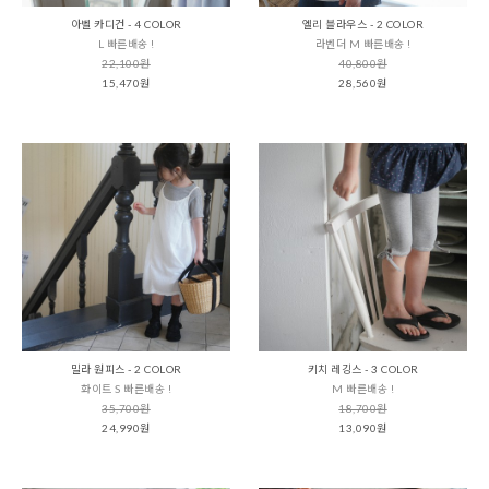
아벨 카디건 - 4 COLOR
엘리 블라우스 - 2 COLOR
L 빠른배송 !
라벤더 M 빠른배송 !
22,100원
40,800원
15,470원
28,560원
밀라 원피스 - 2 COLOR
키치 레깅스 - 3 COLOR
화이트 S 빠른배송 !
M 빠른배송 !
35,700원
18,700원
24,990원
13,090원