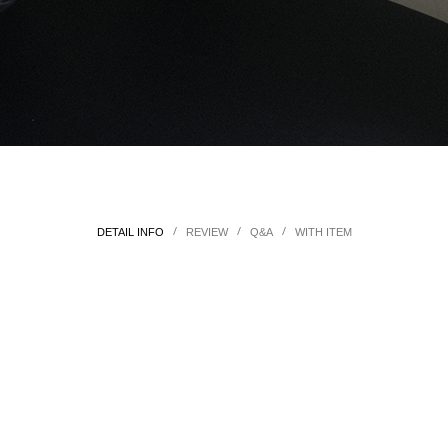
/
/
/
DETAIL INFO
REVIEW
Q&A
WITH ITEM