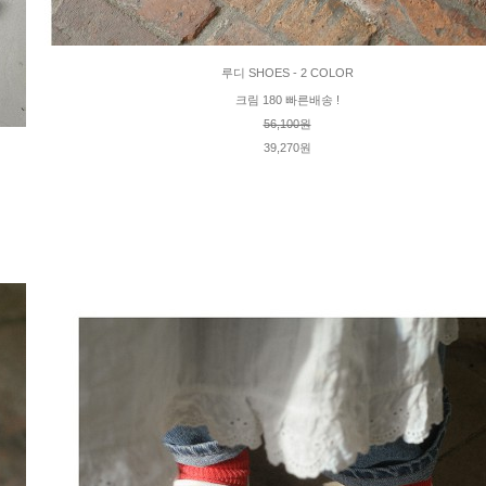
루디 SHOES - 2 COLOR
크림 180 빠른배송 !
56,100원
39,270원