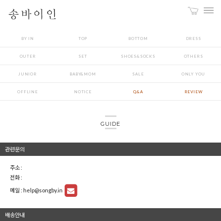
BY IN
TOP
BOTTOM
DRESS
OUTER
SET
SHOES&SOCKS
OTHERS
JUNIOR
BABY&MOM
SALE
ONLY YOU
OFFLINE
NOTICE
Q&A
REVIEW
GUIDE
관련문의
주소 :
전화 :
메일 :
help@songby.in
배송안내